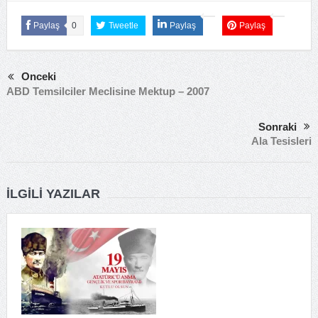
Paylaş
0
Tweetle
Paylaş
Paylaş
Önceki
ABD Temsilciler Meclisine Mektup – 2007
Sonraki
Ala Tesisleri
İLGILI YAZILAR