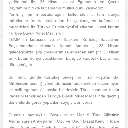
yıldönümü ile, 23 Nisan Ulusal Egemenlik ve Çocuk
Bayramını birlikte kutlamanın mutluluğunu yaşıyoruz.
Yenilmiş bir imparatorluğun küllerinden , tüm dünya
milletlerine örnek teşkil eden bir şahlanış ve bağımsızlık
mücadelesi ile Türkiye Cumhuriyeti’ni çıkaran ulusal kurum
Türkiye Büyük Millet Meclisi’dir.
TBMM’nin kurucusu ve ilk Başkanı, Kurtuluş Savaşı’nın
Başkumandanı Mustafa Kemal Atatürk , 23 Nisanı
geleceğimizin ışığı çocuklarımıza armağan etmiştir. 23 Nisan
artık bütün dünya çocuklarının barış ve kardeşlik bayramına
dönüşmüştür.
Bu mutlu günde Kurtuluş Savaşı’nın zor koşullarında,
Milletimizin esenliği yönünde hiçbir fedakarlıktan kaçınmayan
ve milli egemenliği, başka bir deyişle Türk insanının özgür
iradesini temsil eden Türkiye Büyük Millet Meclisi’nde geçmiş
dönemlerde görev yapanları saygıyla anıyoruz.
Ölümsüz Atatürk’ün “Büyük Millet Meclisi Türk Milletinin
Asırlar süren Arayışlarının Özü ve Onun Bizzat Kendini İdare
etme Şuurunun Canlı Bir Timsalidir” sözlerindeki anlam