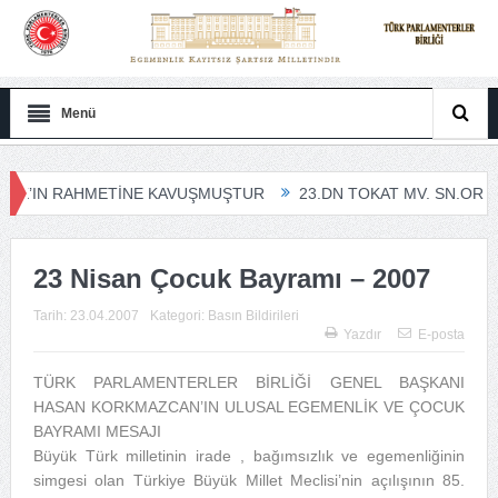
Menü
K’IN RAHMETİNE KAVUŞMUŞTUR
23.DN TOKAT MV. SN.ORHAN 
HMETİNE KAVUŞMUŞTUR
23 Nisan Çocuk Bayramı – 2007
Tarih:
23.04.2007
Kategori:
Basın Bildirileri
Yazdır
E-posta
TÜRK PARLAMENTERLER BİRLİĞİ GENEL BAŞKANI
HASAN KORKMAZCAN’IN ULUSAL EGEMENLİK VE ÇOCUK
BAYRAMI MESAJI
Büyük Türk milletinin irade , bağımsızlık ve egemenliğinin
simgesi olan Türkiye Büyük Millet Meclisi’nin açılışının 85.